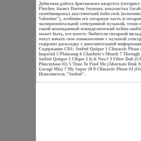
Дебютная работа британского квартета (гитарист 
Fletcher, басист Darren Seymour, вокалистка Sara
скомбинировал акустический indie-rock (вспомин
Valentine"), особенно его гитарную часть и гитар
экспериментальной электронной музыкой, техно
такой неожиданный психоделический techno-ambie
может быть, все вместе Любители гитарной ивльд
могут начать свое ознакомление с музыкой элект
содержит раскладку с дополнительной информаци
Содержание CD1: Seefeel Quique 1 Climactic Phase #
Imperial 5 Plainsong 6 Charlotte's Mouth 7 Through 
Seefeel Quique 1 Clique 2 Is It Now? 3 Filter Dub (I
Phвсхубase #1) 5 Time To Find Me (Alternate Desk M
Garage Mix) 7 My Super 20 8 Climactic Phase #3 (Ove
Исполнитель "Seefeel".