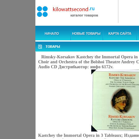
Rimsky-Korsakov Kastchey the Immortal Opera in 
Choir and Orchestra of the Bolshoi Theatre Andrey 
Audio CD Дистрибьютор: инфо 6172v.
Kastchey the Immortal Opera in 3 Tableaux; Издани