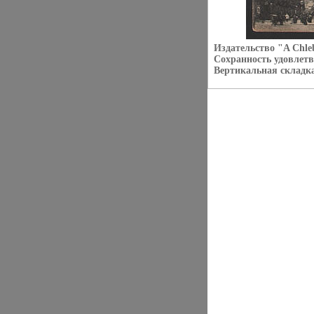
Издательство "A Chleb
Сохранность удовлетв
Вертикальная складка