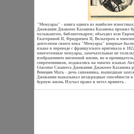
"Мемуары" - книга одного из наиболее известных
Джованни Джакомо Казанова Казанова прожил бу
музыкантом, библиотекарем; объездил всю Европ
Екатериной II, Фридрихом II, Вольтером и мно
деятелями своего века "Мемуары" впервые были
языке в переводе с французского оригинала в 1822 
многотомные мемуары, замечательные не толвль
изображением интимной жизни, но и проницател
современников, издавались на многих языках Ав
Giacomo Casanova Джованни Джакомо Казанова ро
Венеции Мать - дочь сапожника, вышедшая замуж 
Джованни выказывал незаурядные способности в
бурную жизнь Изучал право и хотел принять .