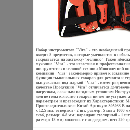
Набор инструментов "Vira" - это необходимый пр
входит 8 предметов, которые умещаются в небол
закрывается на застежку-"молнию" Такой нбясж
мужчине "Vira" - это известная в профессиональ
инструментов и силовой техники Многолетний оп
компаний "Vira" закономерно привел к созданию
функцивлъьвональных товаров для ремонта и ст
выпускаемая под маркой "Vira" , имеет ряд нео
качество Продукция "Vira" отличается долговеч
нагрузкам, сложным погодным условиям Инструм
долгие годы качество товаров ничем не уступает 
параметрам и превосходит их Характеристики: М
Производительвсхве: Китай Артикул: 305033 В наб
х 12,5 мм; отвертки - 2 шт, размер: 5 мм х 1000 м
скоб, размер: 4-8 мм; карандаш столярный - 1 ш
размер: 18 мм; молоток с гвоздодером, вес: 220 гр