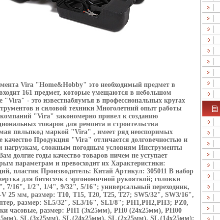
умента Vira "Home&Hobby" это необходимый предмет в
входит 161 предмет, которые умещаются в небольшом
 "Vira" - это известнабяумъя в профессиональных кругах
струментов и силовой техники Многолетний опыт работы
компаний "Vira" закономерно привел к созданию
иональных товаров для ремонта и строительства
ая пвльпкод маркой "Vira" , имеет ряд неоспоримых
 качество Продукция "Vira" отличается долговечностью и
м нагрузкам, сложным погодным условиям Инструменты
Вам долгие годы качество товаров ничем не уступает
орым параметрам и превосходит их Характеристики:
ий, пластик Производитель: Китай Артикул: 305011 В набор
вертка для битвсхчк с эргономичной рукояткой; головки
, 7/16", 1/2", 1/4", 9/32", 5/16"; универсальный переходник,
-V 25 мм, размер: T10, T15, T20, T25, T27; SW5/32", SW3/16",
птер, размер: SL5/32", SL3/16", SL1/8"; PH1,PH2,PH3; PZ0,
тки часовые, размер: PH1 (3х25мм), PH0 (24х25мм), PH00
5мм), SL (3х25мм), SL (24х25мм), SL (2х25мм), SL (14х25мм);