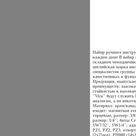
Набор ручного инстр
каждом доме В набор 
складном чемоданчике
английская марка ин
специалистов группы 
качественных и функц
Продукция, выпускаем
преимуществ: высокое
стойкостью к высоки
"Vira" будут служить 
аналогам, а по некот
Материал: хром/ванад
входит: магнитная от
торцевые, размер: 3/8"
размер: 1/4"; биты Cr
SW7/32", SW1/4"; ада
PZ1, PZ2, PZ3; отвер
(2х25мм), PH000 (14х2