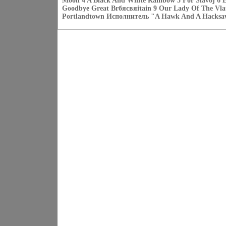
Moon 4 A Black And White Rainbow 5 For Slavoj 6 E
Goodbye Great Brбясвяitain 9 Our Lady Of The Vla
Portlandtown Исполнитель "A Hawk And A Hacksa