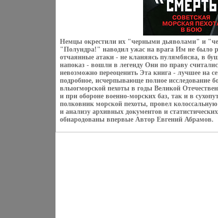
Немцы окрестили их "черными дьяволами" и "че
"Полундра!" наводил ужас на врага Им не было
отчаянные атаки - не кланяясь пулямбясяа, в б
напоказ - вошли в легенду Они по праву считали
невозможно переоценить Эта книга - лучшее на се
подробное, исчерпывающе полное исследование б
влыогморской пехоты в годы Великой Отечественн
и при обороне военно-морских баз, так и в сухоп
полковник морской пехоты, провел колоссальную 
и анализу архивных документов и статистических
обнародованы впервые Автор Евгений Абрамов.