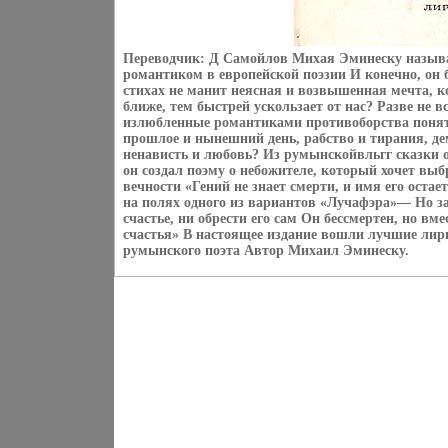
Переводчик: Д Самойлов Михая Эминеску назыв
романтиком в европейской поэзии И конечно, он 
стихах не манит неясная и возвышенная мечта, 
ближе, тем быстрей ускользает от нас? Разве не в
излюбленные романтиками противоборства понят
прошлое и нынешний день, рабство и тирания, дем
ненависть и любовь? Из румынскойвльгг сказки о
он создал поэму о небожителе, который хочет вы
вечности «Гений не знает смерти, и имя его оста
на полях одного из вариантов «Лучафэра»— Но за
счастье, ни обрести его сам Он бессмертен, но в
счастья» В настоящее издание вошли лучшие лир
румынского поэта Автор Михаил Эминеску.