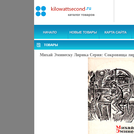
Михай Эминеску Лирика Серия: Сокровища лири