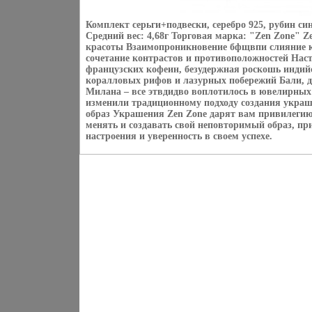
Комплект серьги+подвески, серебро 925, рубин си
Средний вес: 4,68г Торговая марка: "Zen Zone" Z
красоты Взаимопроникновение бфщвпи слияние ку
сочетание контрастов и противоположностей Наст
французских кофеин, безудержная роскошь индий
коралловых рифов и лазурных побережий Бали, 
Милана – все этвдидво воплотилось в ювелирных
изменили традиционному подходу создания укра
образ Украшения Zen Zone дарят вам привилегию
менять и создавать свой неповторимый образ, пр
настроения и уверенность в своем успехе.