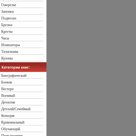
Ожерелье
Запонки
Подвески
Брелки
Кресты
Часы
Ионизаторы
Талисманы
Кулоны
Биографический
Боевик
Вестерн
Военный
Детектив
Детский/Семейный
Комедия
Криминальный
Обучающий
Приключения