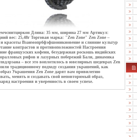
жемчсинтциркон Длина: 35 мм, ширина 27 мм Артикул:
ний вес: 25,48г Торговая марка: "Zen Zone" Zen Zone –
 и красоты Взаимопрбфэфшоникновение и слияние культур
четание контрастов и противоположностей Настроения
яние французских кофеин, безудержная роскошь индийских
коралловых рифов и лазурных побережий Бали, динамика
вдлрэана – все это воплотилось в ювелирных шедеврах Zen
нили традиционному подходу создания украшений, как
образ Украшения Zen Zone дарят вам привилегию
вать, менять и создавать свой неповторимый образ,
аряд настроения и уверенность в своем успехе.