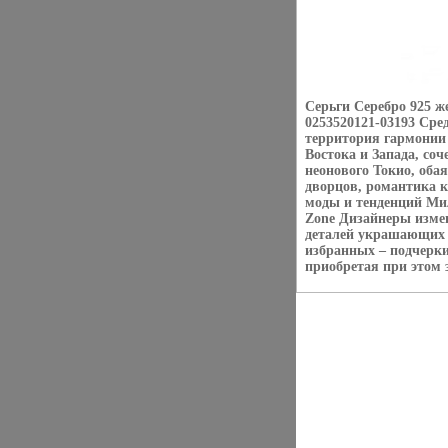
Серьги Серебро 925 
0253520121-03193 Сред
территория гармонии
Востока и Запада, со
неонового Токио, оба
дворцов, романтика 
моды и тенденций Мил
Zone Дизайнеры изме
деталей украшающих 
избранных – подчерки
приобретая при этом з