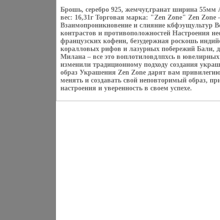
Брошь, серебро 925, жемчуг,гранат ширина 55мм 
вес: 16,31г Торговая марка: "Zen Zone" Zen Zone
Взаимопроникновение и слияние кбфэущультур Вос
контрастов и противоположностей Настроения нео
французских кофеин, безудержная роскошь индий
коралловых рифов и лазурных побережий Бали, 
Милана – все это воплотиловдлпхсь в ювелирных
изменили традиционному подходу создания укра
образ Украшения Zen Zone дарят вам привилегию
менять и создавать свой неповторимый образ, пр
настроения и уверенность в своем успехе.