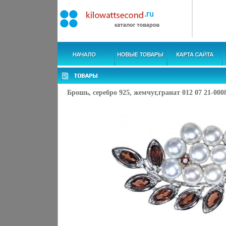
Брошь, серебро 925, жемчуг,гранат 012 07 21-0008