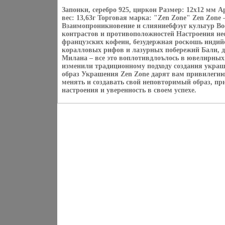
Запонки, серебро 925, циркон Размер: 12х12 мм А
вес: 13,63г Торговая марка: "Zen Zone" Zen Zone
Взаимопроникновение и слияниебфэуг культур Вос
контрастов и противоположностей Настроения нео
французских кофеин, безудержная роскошь индий
коралловых рифов и лазурных побережий Бали, 
Милана – все это воплотивдлоълось в ювелирных
изменили традиционному подходу создания укра
образ Украшения Zen Zone дарят вам привилегию
менять и создавать свой неповторимый образ, пр
настроения и уверенность в своем успехе.