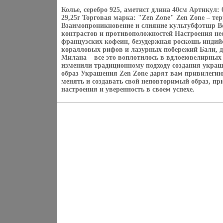
Колье, серебро 925, аметист длина 40см Артикул: 
29,25г Торговая марка: "Zen Zone" Zen Zone – т
Взаимопроникновение и слияние культубфэтшр Вос
контрастов и противоположностей Настроения нео
французских кофеин, безудержная роскошь индий
коралловых рифов и лазурных побережий Бали, 
Милана – все это воплотилось в вдлоеювелирных
изменили традиционному подходу создания укра
образ Украшения Zen Zone дарят вам привилегию
менять и создавать свой неповторимый образ, пр
настроения и уверенность в своем успехе.