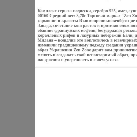
Комплект серьги+подвески, серебро 925, амет,лун
00160 Средний вес: 3,78г Торговая марка: "Zen Z
гармонии и красоты Взаимопроникновенбфэсцие и
Запада, сочетание контрастов и противоположнос
обаяние французских кофеин, безудержная роско
коралловых рифов и лазурных побережий Бали, 
Милана – всевдлнв это воплотилось в ювелирных
изменили традиционному подходу создания укра
образ Украшения Zen Zone дарят вам привилегию
менять и создавать свой неповторимый образ, пр
настроения и уверенность в своем успехе.