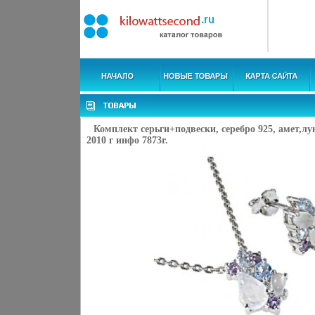
Комплект серьги+подвески, серебро 925, амет,лун
2010 г инфо 7873r.