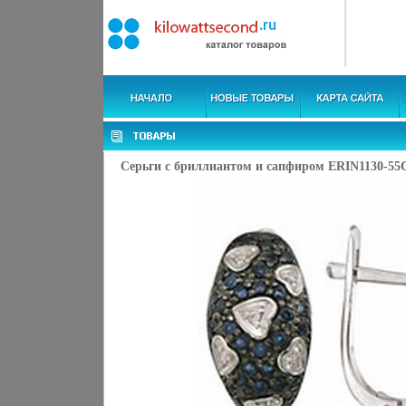
Серьги с бриллиантом и сапфиром ERIN1130-55C