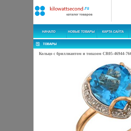
Кольцо с бриллиантом и топазом CR05-46944-76C