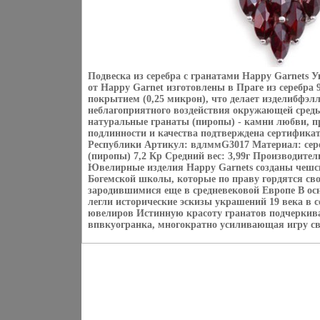
Подвеска из серебра с гранатами Happy Garnets У
от Happy Garnet изготовлены в Праге из серебра
покрытием (0,25 микрон), что делает изделибфэ
неблагоприятного воздействия окружающей сред
натуральные гранаты (пиропы) - камни любви, п
подлинности и качества подтверждена сертифик
Республики Артикул: вдлммG3017 Материал: сере
(пиропы) 7,2 Кр Средний вес: 3,99г Производите
Ювелирные изделия Happy Garnets созданы чешс
Богемской школы, которые по праву гордятся св
зародившимися еще в средневековой Европе В осн
легли исторические эскизы украшений 19 века в
ювелиров Истинную красоту гранатов подчеркива
впвкуогранка, многократно усиливающая игру св