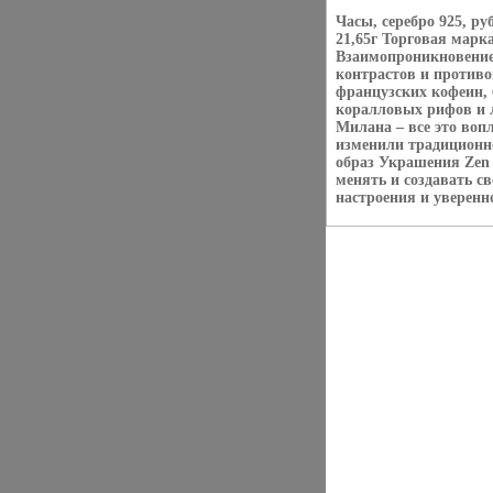
Часы, серебро 925, р
21,65г Торговая марк
Взаимопроникновение 
контрастов и противо
французских кофеин, 
коралловых рифов и 
Милана – все это во
изменили традиционн
образ Украшения Zen 
менять и создавать с
настроения и уверенно