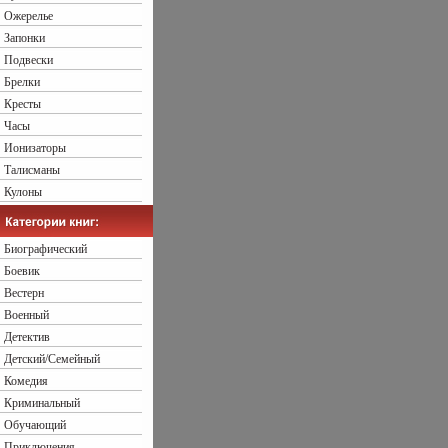
Ожерелье
Запонки
Подвески
Брелки
Кресты
Часы
Ионизаторы
Талисманы
Кулоны
Биографический
Боевик
Вестерн
Военный
Детектив
Детский/Семейный
Комедия
Криминальный
Обучающий
Приключения