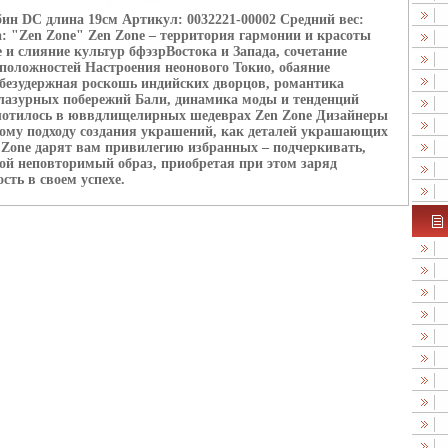
убин DC длина 19см Артикул: 0032221-00002 Средний вес:
а: "Zen Zone" Zen Zone – территория гармонии и красоты
и слияние культур бфэзрВостока и Запада, сочетание
положностей Настроения неонового Токио, обаяние
безудержная роскошь индийских дворцов, романтика
лазурных побережий Бали, динамика моды и тенденций
плотилось в юввдлищелирных шедеврах Zen Zone Дизайнеры
ому подходу создания украшений, как деталей украшающих
Zone дарят вам привилегию избранных – подчеркивать,
вой неповторимый образ, приобретая при этом заряд
сть в своем успехе.