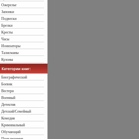
Ожерелье
Запонки
Подвески
Брелки
Кресты
Часы
Ионизаторы
Талисманы
Кулоны
Биографический
Боевик
Вестерн
Военный
Детектив
Детский/Семейный
Комедия
Криминальный
Обучающий
Приключения