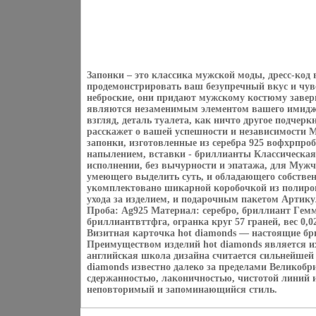
Запонки – это классика мужской моды, дресс-код
продемонстрировать ваш безупречный вкус и чув
неброские, они придают мужскому костюму завер
являются незаменимым элементом вашего имиджа
взгляд, деталь туалета, как ничто другое подчерк
расскажет о вашей успешности и независимости 
запонки, изготовленные из серебра 925 вофхрпро
напылением, вставки - бриллианты Классическая
исполнении, без вычурности и эпатажа, для Муж
умеющего выделить суть, и обладающего собстве
укомплектовано шикарной коробочкой из полиров
ухода за изделием, и подарочным пакетом Артику
Проба: Ag925 Материал: серебро, бриллиант Гeмм
бриллиантвттфга, огранка круг 57 граней, вес 0,02
Визитная карточка hot diamonds — настоящие б
Преимуществом изделий hot diamonds является и
английская школа дизайна считается сильнейшей 
diamonds известно далеко за пределами Великобр
сдержанностью, лаконичностью, чистотой линий 
неповторимый и запоминающийся стиль.