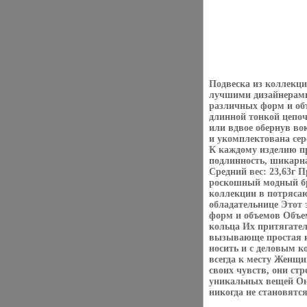
Подвеска из коллекц
лучшими дизайнерами
различных форм и об
длинной тонкой цепоч
или вдвое обернув во
и укомплектована сер
К каждому изделию п
подлинность, шикарна
Средний вес: 23,63г 
роскошный модный бр
коллекции в потряса
обладательнице Этот 
форм и объемов Объе
кольца Их притягател
вызывающе простая и
носить и с деловым к
всегда к месту Женщ
своих чувств, они ст
уникальных вещей Они
никогда не становятс