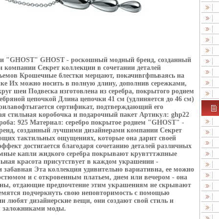
ии "GHOST" GHOST - роскошный модный бренд, созданный
 компании Секрет коллекции в сочетании деталей
ъемов Крошечные блестки мерцают, покачивгфпьваясь на
ке Их можно носить в полную длину, дополнив сережками,
круг шеи Подвеска изготовлена из серебра, покрытого родием
ебряной цепочкой Длина цепочки 41 см (удлиняется до 46 см)
рилавофтыгается сертификат, подтверждающий его
я стильная коробочка и подарочный пакет Артикул: ghp22
Проба: 925 Материал: серебро покрытое родием "GHOST" -
енд, созданный лучшими дизайнерами компании Секрет
ющих тактильных ощущениях, которые она дарит своей
эффект достигается благодаря сочетанию деталей различных
мные капли жидкого серебра покрывают крувтттжпные
ьная красота присутствует в каждом украшении -
 забавная Эта коллекция удивительно вариативна, ее можно
остюмом и с откровенным платьем, днем или вечером - она
ины, отдающие предпочтение этим украшениям не скрывают
ремятся подчеркнуть свою неповторимость с помощью
 любят дизайнерские вещи, они создают свой стиль и
я заложниками моды.