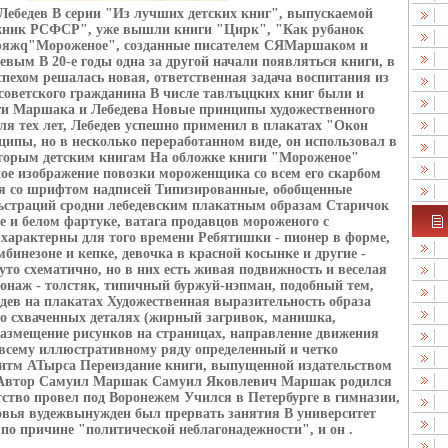
ебедев В серии "Из лучших детских книг", выпускаемой
жник РСФСР", уже вышли книги "Цирк", "Как рубанок
яряжq"Мороженое", созданные писателем СЯМаршаком и
евым В 20-е годы одна за другой начали появляться книги, в
пехом решалась новая, ответственная задача воспитания из
советского гражданина В числе тавлъццких книг были и
и Маршака и Лебедева Новые принципы художественного
ля тех лет, Лебедев успешно применил в плакатах "Окон
пы, но в несколько переработанном виде, он использовал в
торым детским книгам На обложке книги "Мороженое"
ое изображение повозки мороженщика со всем его скарбом
ся со шрифтом надписей Типизированные, обобщенные
страций сродни лебедевским плакатным образам Старичок
 и белом фартуке, ватага продавцов мороженого с
 характерны для того времени Ребятишки - пионер в форме,
бинезоне и кепке, девочка в красной косынке и другие -
то схематично, но в них есть живая подвижность и веселая
онаж - толстяк, типичный буржуй-нэпман, подобный тем,
дев на плакатах Художественная выразительность образа
о схваченных деталях (жирный загривок, манишка,
азмещение рисунков на страницах, направление движения
 всему иллюстративному ряду определенный и четко
тм АТырса Переиздание книги, выпущенной издательством
у Автор Самуил Маршак Самуил Яковлевич Маршак родился
етство провел под Воронежем Учился в Петербурге в гимназии,
овья вудежвынужден был прервать занятия В университет
о причине "политической неблагонадежности", и он .