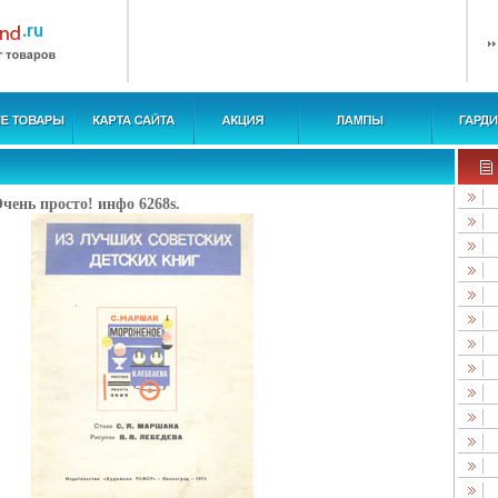
ень просто! инфо 6268s.