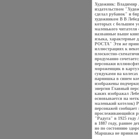
Художник: Владимир Л
издательством "Худо
сделал рубанок" и б
художником В В Лебед
которых с большим ус
маленького читателя 
названные выше книг
языка, характерные д
РОСТА" Эти же принци
иллюстрациях к неко
плоскостно-схематичн
продуманно сочетает
персонажи иллювсфяъ
мороженщик в картузе
сундуками на колесах
парнишка в синем ком
изображены подчеркну
энергия Главный перс
каких изображал Лебе
основывается на метк
маленький котелок) Р
персонажей сообщает
прослеживающийся ри
"Радуга" в 1925 год
в 1887 году, раннее д
но по состоянию здор
Маршака не приняли п