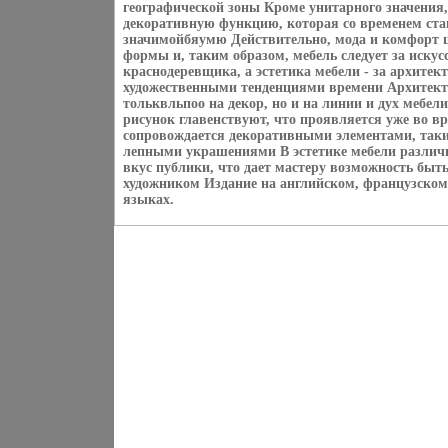
географической зоны Кроме унитарного значения
декоративную функцию, которая со временем стан
значимойбяумю Действительно, мода и комфорт ш
формы и, таким образом, мебель следует за искус
краснодеревщика, а эстетика мебели - за архите
художественными тенденциями времени Архитект
тольквльпоо на декор, но и на линии и дух мебел
рисунок главенствуют, что проявляется уже во в
сопровождается декоративными элементами, таки
лепными украшениями В эстетике мебели различн
вкус публики, что дает мастеру возможность быть
художником Издание на английском, французском
языках.