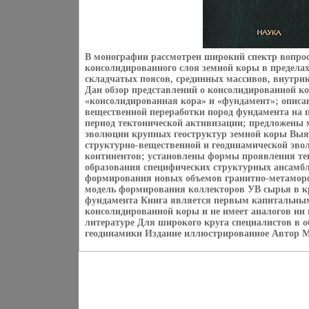
В монографии рассмотрен широкий спектр вопрос
консолидированного слоя земной коры в предела
складчатых поясов, срединных массивов, внутр
Дан обзор представлений о консолидированной к
«консолидированная кора» и «фундамент»; описа
вещественной переработки пород фундамента на п
период тектонической активизации; предложены
эволюции крупных геоструктур земной коры Выя
структурно-вещественной и геодинамической эв
континентов; установлены формы проявления те
образования специфических структурных ансамб
формирования новых объемов гранитно-метаморф
модель формирования коллекторов УВ сырья в к
фундамента Книга является первым капитальным
консолидированной коры и не имеет аналогов ни 
литературе Для широкого круга специалистов в о
геодинамики Издание иллюстрированное Автор М