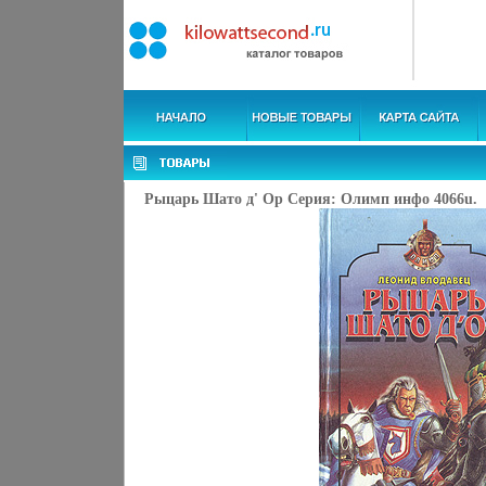
Рыцарь Шато д' Ор Серия: Олимп инфо 4066u.