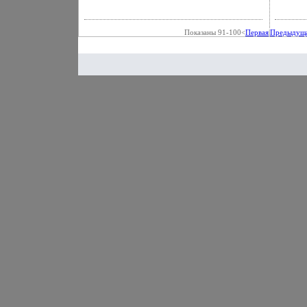
ювелирных украшений из серебра.
Показаны 91-100<
Первая
|
Предыдущ