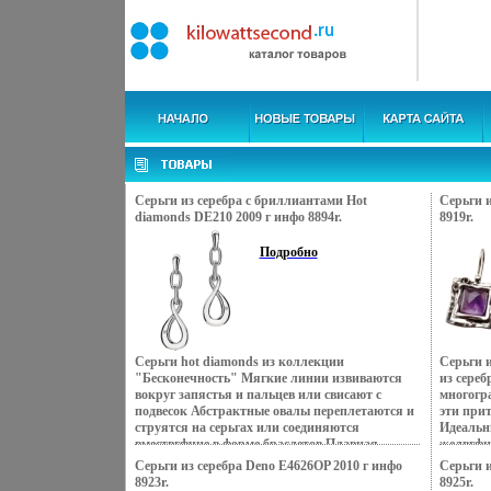
Серьги из серебра с бриллиантами Hot
Серьги и
diamonds DE210 2009 г инфо 8894r.
8919r.
Подробно
Серьги hot diamonds из коллекции
Серьги и
"Бесконечность" Мягкие линии извиваются
из сереб
вокруг запястья и пальцев или свисают с
многогр
подвесок Абстрактные овалы переплетаются и
эти при
струятся на серьгах или соединяются
Идеальн
вмествгфчце в форме браслетов Плавная,
желвгфц
струящаяся и изящная – притягательность
непревз
Серьги из серебра Deno E4626OP 2010 г инфо
Серьги и
бесконечности вечна В дополнение –
сочетани
8923r.
8925r.