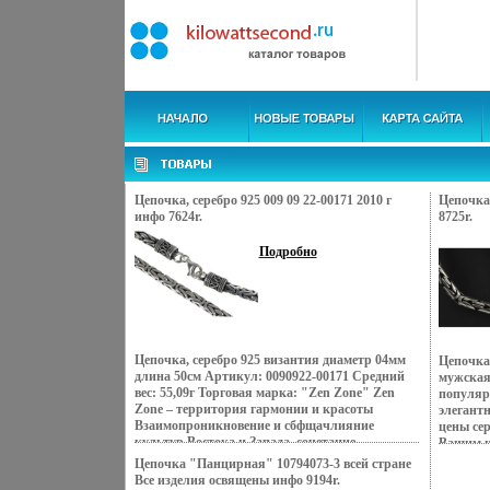
Цепочка, серебро 925 009 09 22-00171 2010 г
Цепочка,
инфо 7624r.
8725r.
Подробно
Цепочка, серебро 925 византия диаметр 04мм
Цепочка,
длина 50см Артикул: 0090922-00171 Средний
мужская
вес: 55,09г Торговая марка: "Zen Zone" Zen
популярн
Zone – территория гармонии и красоты
элегант
Взаимопроникновение и сбфщачлияние
цены се
культур Востока и Запада, сочетание
Вашим н
контрастов и противоположностей Настроения
Предста
Цепочка "Панцирная" 10794073-3 всей стране
неонового Токио, обаяние французских кофеин,
Zone – 
Все изделия освящены инфо 9194r.